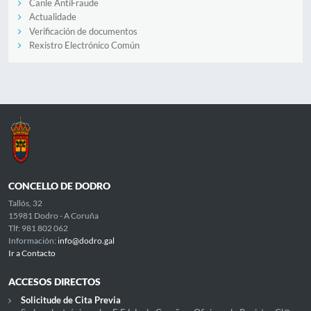
Canle AntiFraude
Actualidade
Verificación de documentos
Rexistro Electrónico Común
CONCELLO DE DODRO
Tallós, 32
15981 Dodro - A Coruña
Tlf: 981 802 062
Información:
info@dodro.gal
Ir a Contacto
ACCESOS DIRECTOS
Solicitude de Cita Previa