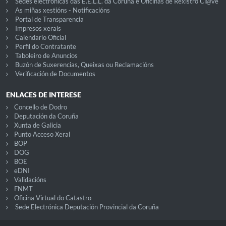
Sedes electrónicas das E.E.L.L. da Coruña e Oficinas de Rexistro Cl@ve
As miñas xestións - Notificacións
Portal de Transparencia
Impresos xerais
Calendario Oficial
Perfil do Contratante
Taboleiro de Anuncios
Buzón de Suxerencias, Queixas ou Reclamacións
Verificación de Documentos
ENLACES DE INTERESE
Concello de Dodro
Deputación da Coruña
Xunta de Galicia
Punto Acceso Xeral
BOP
DOG
BOE
eDNI
Validacións
FNMT
Oficina Virtual do Catastro
Sede Electrónica Deputación Provincial da Coruña