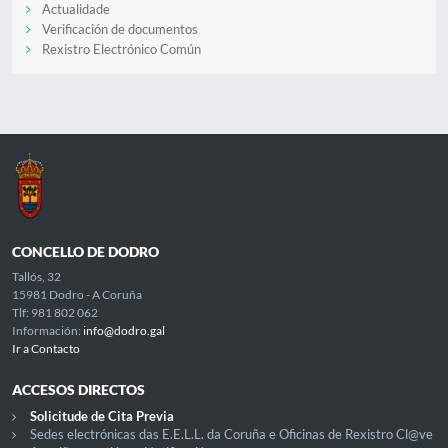
Actualidade
Verificación de documentos
Rexistro Electrónico Común
CONCELLO DE DODRO
Tallós, 32
15981 Dodro - A Coruña
Tlf: 981 802 062
Información:
info@dodro.gal
Ir a Contacto
ACCESOS DIRECTOS
Solicitude de Cita Previa
Sedes electrónicas das E.E.L.L. da Coruña e Oficinas de Rexistro Cl@ve