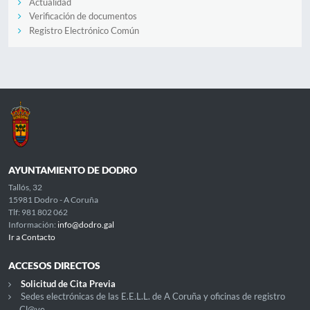
Actualidad
Verificación de documentos
Registro Electrónico Común
AYUNTAMIENTO DE DODRO
Tallós, 32
15981 Dodro - A Coruña
Tlf: 981 802 062
Información:
info@dodro.gal
Ir a Contacto
ACCESOS DIRECTOS
Solicitud de Cita Previa
Sedes electrónicas de las E.E.L.L. de A Coruña y oficinas de registro
Cl@ve