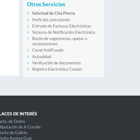
Otros Servicios
Solicitud de Cita Previa
Perfil del contratante
Entrada de Facturas Electrónicas
Sistema de Notificación Electrónica
Buzón de sugerencias, quejas o
reclamaciones
Canal AntiFraude
Actualidad
Verificación de documentos
Registro Electrónico Común
LACES DE INTERÉS
yto. de Dodro
iputación de A Coruña
unta de Galicia
unto Acceso Gral.