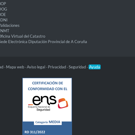
BOP
DOG
BOE
eDNI
alidaciones
FNMT
ficina Virtual del Catastro
Sede Electrónica Diputación Provincial de A Coruña
dad
Mapa web
Aviso legal
Privacidad
Seguridad
Ayuda
-
-
-
-
-