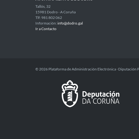
Tallós, 32
15981 Dodro - A Coruña
Tlf: 981 802 062
Información:
info@dodro.gal
Ir a Contacto
© 2026 Plataforma de Administración Electrónica · Diputación 