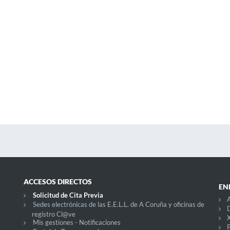
ACCESOS DIRECTOS
EN
Solicitud de Cita Previa
A
Sedes electrónicas de las E.E.L.L. de A Coruña y oficinas de
D
registro Cl@ve
X
Mis gestiones - Notificaciones
P