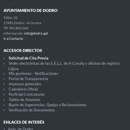
AYUNTAMIENTO DE DODRO
Tallós, 32
15981 Dodro - A Coruña
Tlf: 981 802 062
Información:
info@dodro.gal
Ir a Contacto
ACCESOS DIRECTOS
Solicitud de Cita Previa
Sedes electrónicas de las E.E.L.L. de A Coruña y oficinas de registro
Cl@ve
Mis gestiones - Notificaciones
Portal de Transparencia
Impresos generales
Calendario Oficial
Perfil del Contratante
Tablón de Anuncios
Buzón de Sugerencias, Quejas o Reclamaciones
Verificación de Documentos
ENLACES DE INTERÉS
Ayto. de Dodro